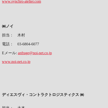
www.synchro-atelier.com
㈱ノイ
担当： 木村
電話： 03-6804-6077
Eメール:
anfrage@noi-net.co.jp
www.noi-net.co.jp
ディエスヴィ・コントラクトロジスティクス ㈱
担当： 大木