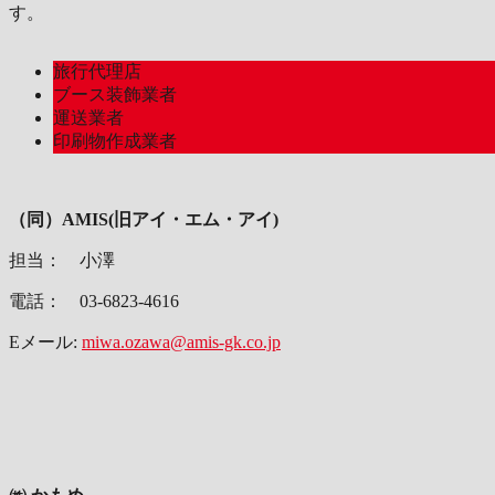
す。
旅行代理店
ブース装飾業者
運送業者
印刷物作成業者
（同）AMIS(旧アイ・エム・アイ)
担当： 小澤
電話： 03-6823-4616
Eメール:
miwa.ozawa@amis-gk.co.jp