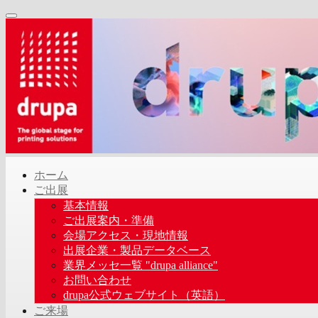
ホーム
ご出展
基本情報
ご出展案内・準備
会場アクセス・現地情報
出展企業・製品データベース
業界メッセ一覧 "drupa alliance"
お問い合わせ
drupa公式ウェブサイト（英語）
ご来場