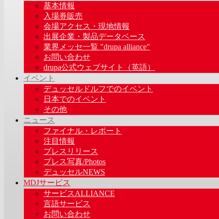
基本情報
入場券販売
会場アクセス・現地情報
出展企業・製品データベース
業界メッセ一覧 "drupa alliance"
お問い合わせ
drupa公式ウェブサイト（英語）
イベント
デュッセルドルフでのイベント
日本でのイベント
その他
ニュース
ファイナル・レポート
注目情報
プレスリリース
プレス写真/Photos
デュッセルNEWS
MDJサービス
サービスALLIANCE
言語サービス
お問い合わせ