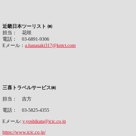
近畿日本ツーリスト
㈱
担当： 花咲
電話： 03-6891-9306
Eメール：
a.hanasaki317@kntct.com
三喜トラベルサービス㈱
担当： 吉方
電話： 03-5825-4355
Eメール:
y.yoshikata@icic.co.jp
https://www.icic.co.jp/