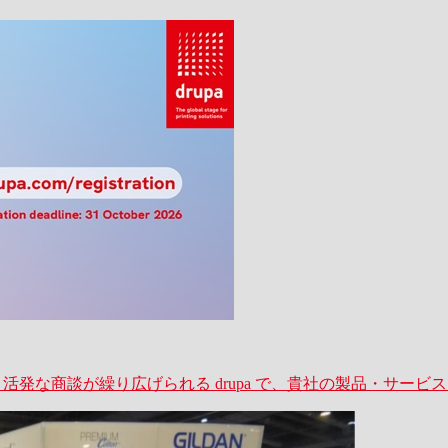
業が一堂に会し、活発な商談が繰り広げられる drupa で、貴社の製品・