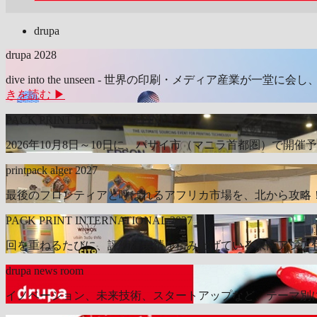
drupa
drupa 2028
dive into the unseen - 世界の印刷・メディア産
きを読む ▶
PACK PRINT PLAS PHILIPPINES
2026年10月8日～10日に、パサイ市（マニラ首都圏）
printpack alger 2027
最後のフロンティアと呼ばれるアフリカ市場を、北から攻
PACK PRINT INTERNATIONAL 2027
回を重ねるたびに、評価と実績を積み上げている東南アジ
drupa news room
イノベーション、未来技術、スタートアップなど、テーマ