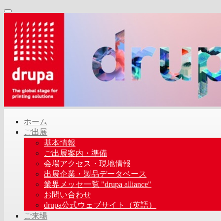
ホーム
ご出展
基本情報
ご出展案内・準備
会場アクセス・現地情報
出展企業・製品データベース
業界メッセ一覧 "drupa alliance"
お問い合わせ
drupa公式ウェブサイト（英語）
ご来場