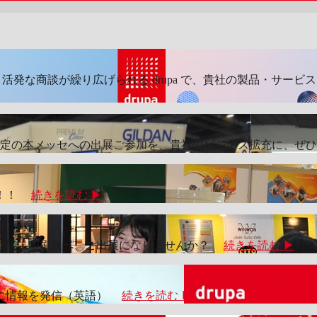
業が一堂に会し、活発な商談が繰り広げられる drupa で、貴社の製品・
で開催予定の本メッセへの出展ご参加を、貴社のビジネス拡充に、
略！！
続きを読む ▶
ア包装・印刷展へ、ご出展になりませんか？
続きを読む ▶
別に情報を発信（英語）
続きを読む ▶