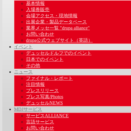
基本情報
入場券販売
会場アクセス・現地情報
出展企業・製品データベース
業界メッセ一覧 "drupa alliance"
お問い合わせ
drupa公式ウェブサイト（英語）
イベント
デュッセルドルフでのイベント
日本でのイベント
その他
ニュース
ファイナル・レポート
注目情報
プレスリリース
プレス写真/Photos
デュッセルNEWS
MDJサービス
サービスALLIANCE
言語サービス
お問い合わせ